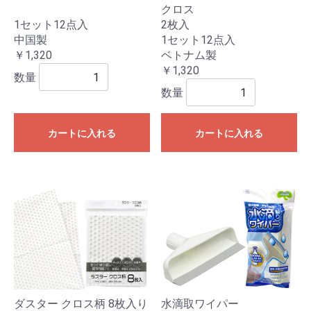
クロス
1セット12点入
2枚入
中国製
1セット12点入
￥1,320
ベトナム製
￥1,320
数量
数量
カートに入れる
カートに入れる
ダスター クロス柄 8枚入り
水滴取ワイパー