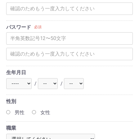
パスワード
必須
生年月日
/
/
性別
男性
女性
職業