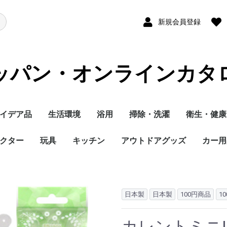
新規会員登録
ッパン・オンラインカタ
イデア品
生活環境
浴用
掃除・洗濯
衛生・健康
クター
玩具
キッチン
アウトドアグッズ
カー用
日本製
日本製
100円商品
1
カレントミニ