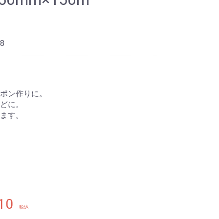
8
ポン作りに。
どに。
ます。
10
税込