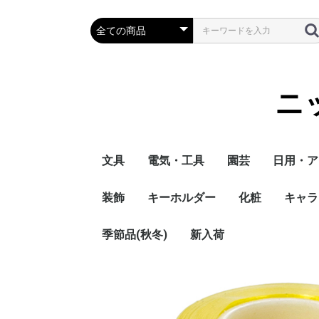
ニ
文具
電気・工具
園芸
日用・ア
装飾
キーホルダー
化粧
キャラ
季節品(秋冬)
新入荷