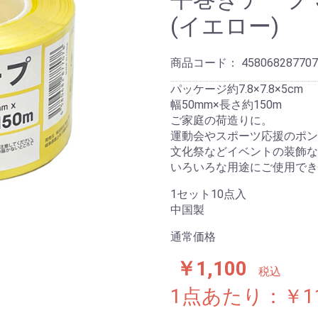
(イエロー)
商品コード：
458068287707
パッケージ約7.8×7.8×5cm
幅50mm×長さ約150m
ご家庭の荷造りに。
運動会やスポーツ応援のポン
文化祭などイベントの装飾な
いろいろな用途にご使用でき
1セット10点入
中国製
通常価格
￥1,100
税込
1点あたり：￥1