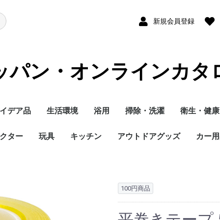
新規会員登録
ッパン・オンラインカタ
イデア品
生活環境
浴用
掃除・洗濯
衛生・健康
クター
玩具
キッチン
アウトドアグッズ
カー用
100円商品
平巻きテープ 5