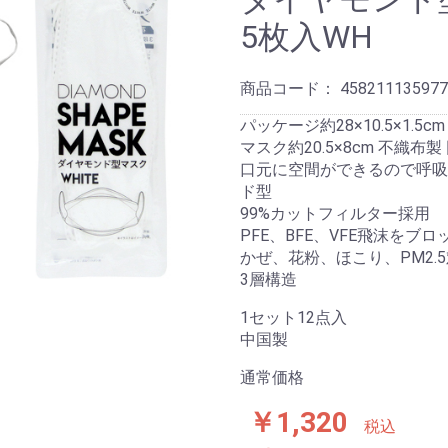
5枚入WH
商品コード：
458211135977
パッケージ約28×10.5×1.5cm
マスク約20.5×8cm 不織布製
口元に空間ができるので呼吸
ド型
99%カットフィルター採用
PFE、BFE、VFE飛沫をブロ
かぜ、花粉、ほこり、PM2.
3層構造
1セット12点入
中国製
通常価格
￥1,320
税込