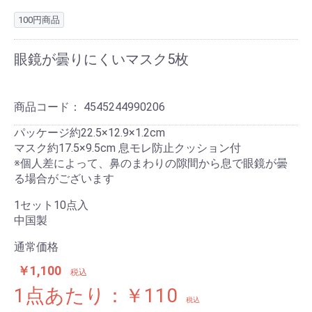
100円商品
眼鏡が曇りにくいマスク5枚
商品コード：
4545244990206
パッケージ約22.5×12.9×1.2cm
マスク約17.5×9.5cm 息モレ防止クッション付
※個人差によって、鼻のまわりの隙間から息で眼鏡が曇
る場合がございます
1セット10点入
中国製
通常価格
￥1,100
税込
1点あたり：￥110
税込