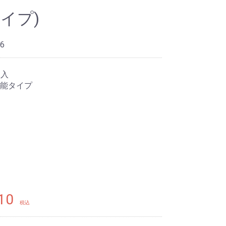
イプ)
6
枚入
能タイプ
10
税込